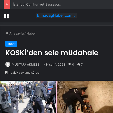
İstanbul Cumhuriyet Başsavcılığı: Gazeteci Cem Küçük gözaltına alındı
Menü
Anasayfa
/
Haber
Haber
KOSKİ’den sele müdahale
MUSTAFA AKMEŞE
Nisan 1, 2023
0
7
1 dakika okuma süresi