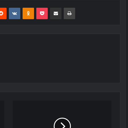
erest
Reddit
VKontakte
Odnoklassniki
Pocket
E-Posta ile paylaş
Yazdır