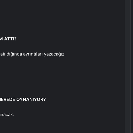
M ATTI?
tıldığında ayrıntıları yazacağız.
NEREDE OYNANIYOR?
anacak.