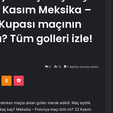
2 Kasım Meksika –
Kupası maçının
ı? Tüm golleri izle!
0
15
1 dakika okuma süresi
VKontakte
Odnoklassniki
Pocket
rken maçta atılan goller merak edildi. Maç eşitlik
kaç kaç? Meksika – Polonya maçı bitti mi? 22 Kasım