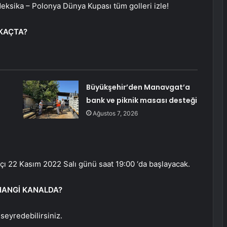
Meksika – Polonya Dünya Kupası tüm golleri izle!
 KAÇTA?
Büyükşehir’den Manavgat’a
bank ve piknik masası desteği
Ağustos 7, 2026
ı 22 Kasım 2022 Salı günü saat 19:00 ‘da başlayacak.
HANGİ KANALDA?
seyredebilirsiniz.