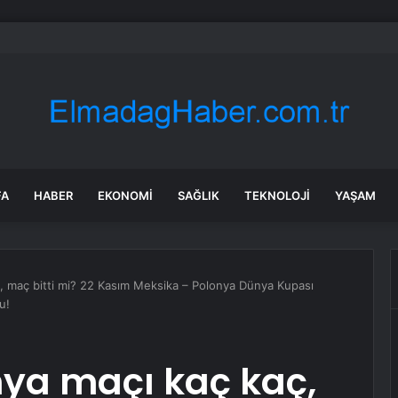
en Malatya Esnafına Destek Çağrısı
FA
HABER
EKONOMI
SAĞLIK
TEKNOLOJI
YAŞAM
, maç bitti mi? 22 Kasım Meksika – Polonya Dünya Kupası
u!
nya maçı kaç kaç,