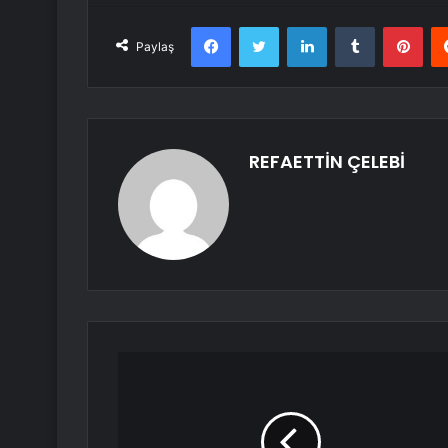
Facebook
Twitter
LinkedIn
Tumblr
Pint
Paylaş
REFAETTİN ÇELEBİ