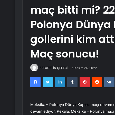
maç bitti mi? 2
Polonya Dünya 
gollerini kim att
Maç sonucu!
REFAETTİN ÇELEBİ
Kasım 24, 2022
Facebook
Twitter
LinkedIn
Tumblr
Pinterest
Reddit
Meksika – Polonya Dünya Kupası maçı devam ede
devam ediyor. Pekala, Meksika – Polonya maçı 