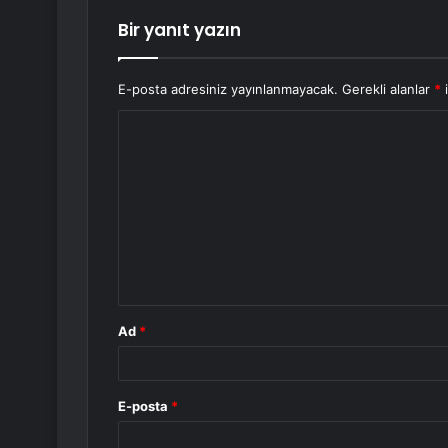
Bir yanıt yazın
E-posta adresiniz yayınlanmayacak.
Gerekli alanlar
*
i
Y
o
r
u
m
*
Ad
*
E-posta
*