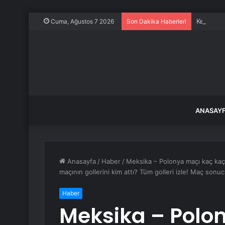
Keskin’d
Cuma, Ağustos 7 2026
Son Dakika Haberleri
ANASAY
Anasayfa
/
Haber
/
Meksika – Polonya maçı kaç kaç
maçının gollerini kim attı? Tüm golleri izle! Maç sonuc
Haber
Meksika – Polo