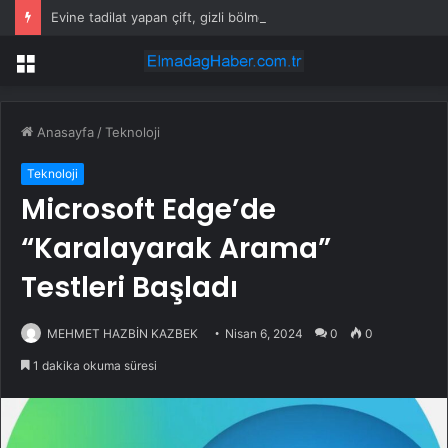
Evine tadilat yapan çift, gizli bölmede deste deste para buldu
Menü
Anasayfa
/
Teknoloji
Teknoloji
Microsoft Edge’de
“Karalayarak Arama”
Testleri Başladı
MEHMET HAZBİN KAZBEK
Nisan 6, 2024
0
0
1 dakika okuma süresi