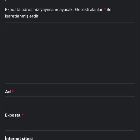
E-posta adresiniz yayınlanmayacak.
Gerekli alanlar
*
ile
işaretlenmişlerdir
Y
o
r
u
m
*
Ad
*
E-posta
*
İnternet sitesi