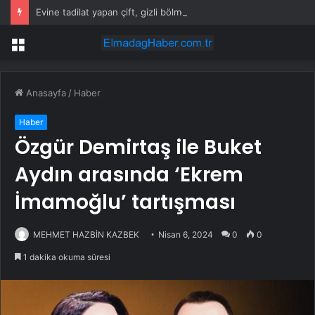
Evine tadilat yapan çift, gizli bölmede deste deste para buldu
Menü
Anasayfa
/
Haber
Haber
Özgür Demirtaş ile Buket
Aydın arasında ‘Ekrem
İmamoğlu’ tartışması
MEHMET HAZBİN KAZBEK
Nisan 6, 2024
0
0
1 dakika okuma süresi