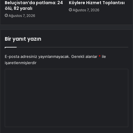
Beluçistan’da patlama: 24
Köylere Hizmet Toplantısı
ölü, 82 yaralı
Ağustos 7, 2026
Ağustos 7, 2026
Bir yanıt yazın
E-posta adresiniz yayınlanmayacak.
Gerekli alanlar
*
ile
işaretlenmişlerdir
Y
o
r
u
m
*