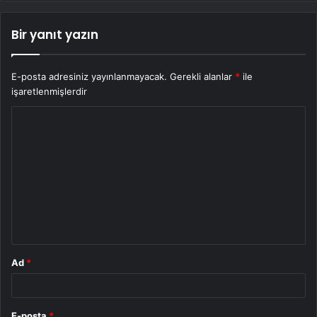
Bir yanıt yazın
E-posta adresiniz yayınlanmayacak.
Gerekli alanlar
*
ile
işaretlenmişlerdir
Y
o
r
u
m
*
Ad
*
E-posta
*