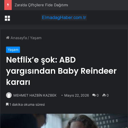
Zara’da Çiftçilere Fide Dağıtımı
Menü
Anasayfa
/
Yaşam
Yaşam
Netflix’e şok: ABD
yargısından Baby Reindeer
kararı
MEHMET HAZBİN KAZBEK
Mayıs 22, 2026
0
0
1 dakika okuma süresi